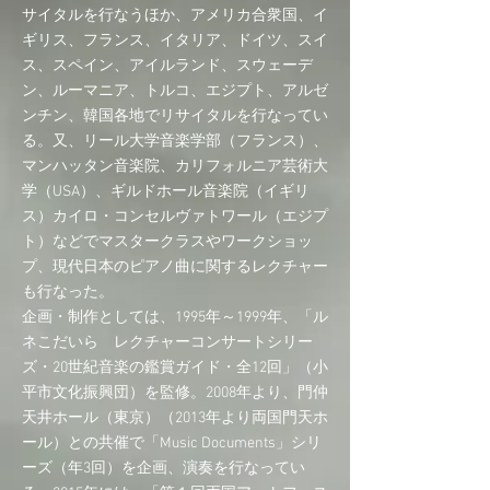
サイタルを行なうほか、アメリカ合衆国、イ
ギリス、フランス、イタリア、ドイツ、スイ
ス、スペイン、アイルランド、スウェーデ
ン、ルーマニア、トルコ、エジプト、アルゼ
ンチン、韓国各地でリサイタルを行なってい
る。又、リール大学音楽学部（フランス）、
マンハッタン音楽院、カリフォルニア芸術大
学（USA）、ギルドホール音楽院（イギリ
ス）カイロ・コンセルヴァトワール（エジプ
ト）などでマスタークラスやワークショッ
プ、現代日本のピアノ曲に関するレクチャー
も行なった。
企画・制作としては、1995年～1999年、「ル
ネこだいら レクチャーコンサートシリー
ズ・20世紀音楽の鑑賞ガイド・全12回」（小
平市文化振興団）を監修。2008年より、門仲
天井ホール（東京）（2013年より両国門天ホ
ール）との共催で「Music Documents」シリ
ーズ（年3回）を企画、演奏を行なってい