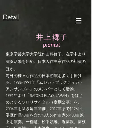
Detail
井上 郷子
pianist
東京学芸大学大学院作曲科修了。在学中より
演奏活動を始め、日本人作曲家作品の初演の
ほか、
海外の様々な作品の日本初演を多く手掛け
る。1986-1991年「ムジカ・プラクティカ・
アンサンブル」のメンバーとして活動。
1991年より「SATOKO PLAYS JAPAN」をはじ
めとするソロリサイタル（定期公演）を、
2004年を除き毎年開催、2017年までに26回、
委嘱作品43曲を含む48人の作曲家の130曲以
上を演奏。一柳慧、松平頼暁、近藤譲、藤枝