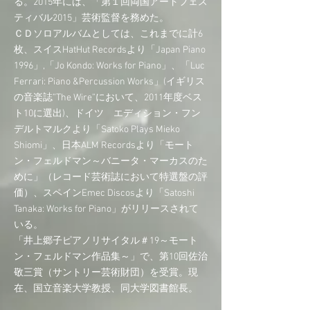
る。2015年には、「第１回両国アートフェス
ティバル2015」芸術監督を務めた。
ＣＤソロアルバムとしては、これまでに計6
枚、スイスHatHut Recordsより「Japan Piano
1996」,「Jo Kondo: Works for Piano」、「Luc
Ferrari: Piano &Percussion Works」(イギリス
の音楽誌”The Wire”において、2011年度ベス
ト10に選出)、ドイツ エディション・フン
デルトマルクより「Satoko Plays Mieko
Shiomi」、日本ALM Recordsより「モート
ン・フェルドマン～バニータ・マーカスのた
めに」（レコード芸術誌において特選盤の評
価）、スペインEmec Discosより「Satoshi
Tanaka: Works for Piano」がリリースされて
いる。
「井上郷子ピアノリサイタル＃19～モート
ン・フェルドマン作品集～」で、第10回佐治
敬三賞（サントリー芸術財団）を受賞。現
在、国立音楽大学教授、同大学図書館長。