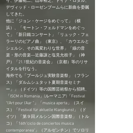
守、伊藤祐二、山本裕之、ドイナ・ロタル、
デヴィッド・ローゼンブームらに新曲を委嘱
してきた。
他に「ジョン・ケージをめぐって」（横
浜）、「モートン・フェルドマンをめぐっ
て」「新日鐵コンサート」「リュック・フェ
ラーリのピアノ曲」（東京）、「カウエルと
シェルシ、その風変わりな世界」「線の音
楽・形の音楽―近藤譲と塩見允枝子」（神
戸）「21.1世紀の音楽会」（京都）等のリサ
イタルを行なう。
海外でも「ブールジュ実験音楽祭」（フラン
ス）「ダルムシュタット夏期音楽セミナ
ー」」（ドイツ）等の国際芸術祭から招聘、
「ISCM in Romania」(ルーマニア)「Festival
“l’Art pour l’Aar ”」「musica aperta」（スイ
ス）「Festival für aktuelle Klangkunst」（ド
イツ）「第９回メルシン国際音楽祭」（トル
コ）「16th"ciclo de conciertos musica
contemporanea"」（アルゼンチン）でソロリ